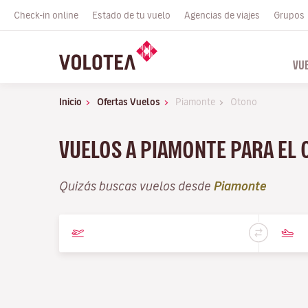
Check-in online
Estado de tu vuelo
Agencias de viajes
Grupos
VU
Inicio
Ofertas Vuelos
Piamonte
Otono
VUELOS A PIAMONTE PARA EL
Quizás buscas vuelos desde
Piamonte