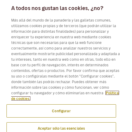
Trabaja con nosotros
A todos nos gustan las cookies, ¿no?
Más allá del mundo de la panadería y las galletas comunes,
utilizamos cookies propias y de terceros (que podrán utilizar la
información para distintas finalidades) para personalizar y
Descarga Volotea App para iOS y Android
enriquecer tu experiencia en nuestra web mediante cookies
técnicas que son necesarias para que la web funcione
correctamente, así como para analizar nuestros servicios y
eventualmente mostrarte publicidad personalizada y adaptada a
tu intereses, tanto en nuestra web como en otras, todo ello en
base con tu perfil de navegación, interés en determinados
contenidos, ofertas o productos. Por favor confirma que aceptas
su uso o configúralas mediante el botón “Configurar cookies”,
donde también las podrás rechazar. Puedes obtener más
información sobre las cookies y cómo funcionan, ver cómo
configurar tu navegador y cómo eliminarlas en nuestra
Política
de cookies.
Configurar
Aceptar sólo las esenciales