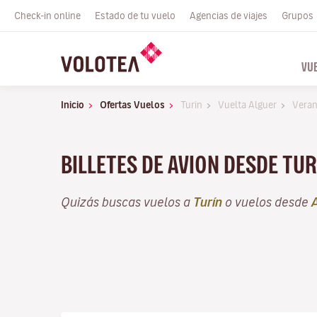
Check-in online
Estado de tu vuelo
Agencias de viajes
Grupos
VU
Inicio
Ofertas Vuelos
Turin
Vuelta Alguer
Vera
BILLETES DE AVION DESDE TU
Quizás buscas vuelos a
Turín
o vuelos desde