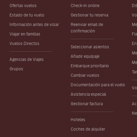
Ofertas vuelos
Check-in online
Dó
Estado de tu vuelo
Gestionar tu reserva
Vo
Información antes de volar
Reenviar email de
Me
confirmación
Viajar en familias
Fl
Vuelos Directos
En
Seleccionar asientos
Me
Añadir equipaje
Agencias de Viajes
Me
Embarque prioritario
Grupos
Ta
Cambiar vuelos
Documentación para el vuelo
Vo
Asistencia especial
Gestionar factura
Ac
Ne
Hoteles
Coches de alquiler