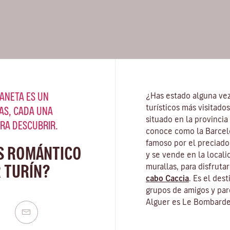
ANETA ES UN
¿Has estado alguna ve
turísticos más visitado
AS, CADA UNA
situado en la provincia
ARA DESCUBRIR.
conoce como la Barcel
famoso por el preciado 
S ROMÁNTICO
y se vende en la locali
 TURÍN?
murallas, para disfruta
cabo Caccia
. Es el des
grupos de amigos y par
Alguer es Le Bombarde,