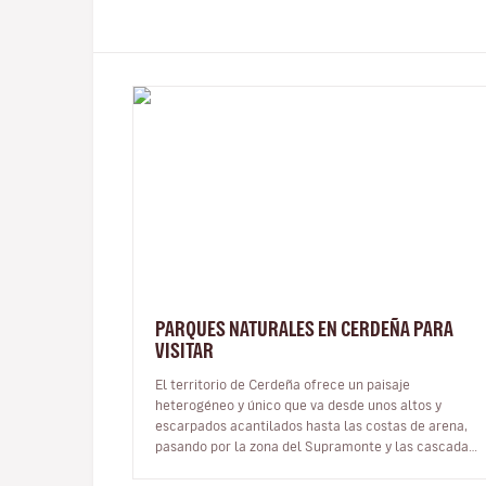
PARQUES NATURALES EN CERDEÑA PARA
VISITAR
El territorio de Cerdeña ofrece un paisaje
heterogéneo y único que va desde unos altos y
escarpados acantilados hasta las costas de arena,
pasando por la zona del Supramonte y las cascadas,
los bosquecillos y los bosques vírgenes…