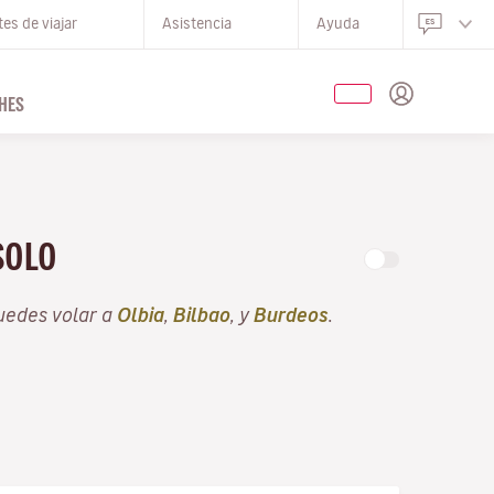
es de viajar
Asistencia
Ayuda
HES
 SOLO
uedes volar a
Olbia
,
Bilbao
, y
Burdeos
.