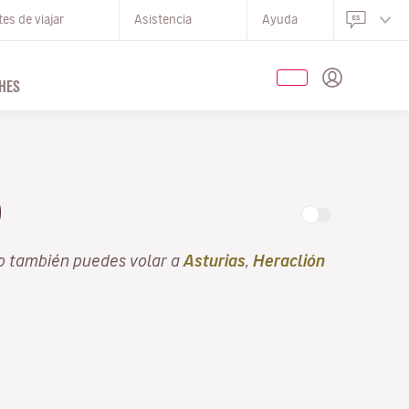
es de viajar
Asistencia
Ayuda
HES
O
o también puedes volar a
Asturias
,
Heraclión