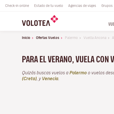
Check-in online
Estado de tu vuelo
Agencias de viajes
Grupos
VU
Inicio
Ofertas Vuelos
Palermo
Vuelta Ancona
A
PARA EL VERANO, VUELA CON 
Quizás buscas vuelos a
Palermo
o vuelos de
(Creta)
, y
Venecia
.