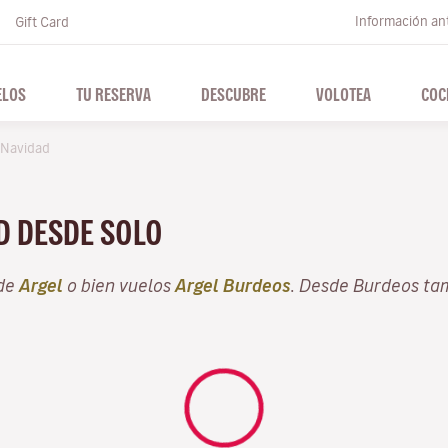
Información ant
Gift Card
ELOS
TU RESERVA
DESCUBRE
VOLOTEA
COC
Navidad
AD DESDE SOLO
sde
Argel
o bien vuelos
Argel Burdeos
. Desde Burdeos ta