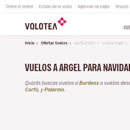
Check-in online
Estado de tu vuelo
Agencias de viajes
Grupos
VU
Inicio
Ofertas Vuelos
Ida Burdeos
Vuelta Argel
VUELOS A ARGEL PARA NAVID
Quizás buscas vuelos a
Burdeos
o vuelos de
Corfú
, y
Palermo
.