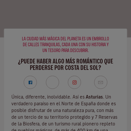
LA CIUDAD MÁS MÁGICA DEL PLANETA ES UN EMBROLLO
DE CALLES TRANQUILAS, CADA UNA CON SU HISTORIA Y
UN TESORO PARA DESCUBRIR.
¿PUEDE HABER ALGO MÁS ROMÁNTICO QUE
PERDERSE POR COSTA DEL SOL?
Única, diferente, inolvidable. Así es
Asturias
. Un
verdadero paraíso en el Norte de España donde es
posible disfrutar de una naturaleza pura, con más
de un tercio de su territorio protegido y 7 Reservas
de la Biosfera, de un turismo rural pionero repleto
de pueblos mágicos, de más de 400 km de una