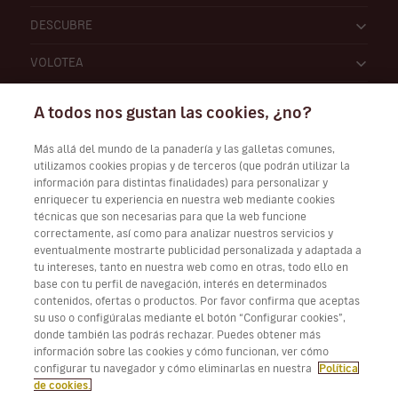
DESCUBRE
VOLOTEA
A todos nos gustan las cookies, ¿no?
Más allá del mundo de la panadería y las galletas comunes,
utilizamos cookies propias y de terceros (que podrán utilizar la
información para distintas finalidades) para personalizar y
Trabaja con nosotros
enriquecer tu experiencia en nuestra web mediante cookies
técnicas que son necesarias para que la web funcione
correctamente, así como para analizar nuestros servicios y
eventualmente mostrarte publicidad personalizada y adaptada a
tu intereses, tanto en nuestra web como en otras, todo ello en
Descarga Volotea App para iOS y Android
base con tu perfil de navegación, interés en determinados
contenidos, ofertas o productos. Por favor confirma que aceptas
su uso o configúralas mediante el botón “Configurar cookies”,
donde también las podrás rechazar. Puedes obtener más
información sobre las cookies y cómo funcionan, ver cómo
configurar tu navegador y cómo eliminarlas en nuestra
Política
de cookies.