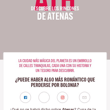
DESCUBRE LOS RINCONES
DE ATENAS
LA CIUDAD MÁS MÁGICA DEL PLANETA ES UN EMBROLLO
DE CALLES TRANQUILAS, CADA UNA CON SU HISTORIA Y
UN TESORO PARA DESCUBRIR.
¿PUEDE HABER ALGO MÁS ROMÁNTICO QUE
PERDERSE POR BOLONIA?
¿Qué no se habrá dicho sobre
Atenas
? Cuna de la