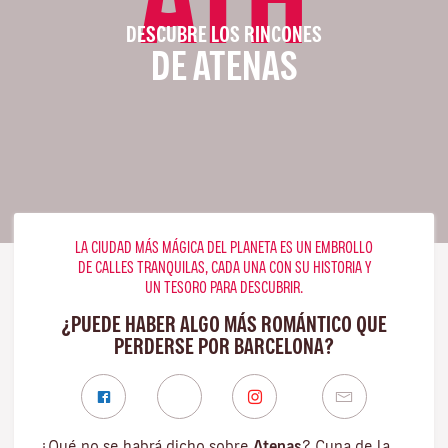
DESCUBRE LOS RINCONES
DE ATENAS
LA CIUDAD MÁS MÁGICA DEL PLANETA ES UN EMBROLLO
DE CALLES TRANQUILAS, CADA UNA CON SU HISTORIA Y
UN TESORO PARA DESCUBRIR.
¿PUEDE HABER ALGO MÁS ROMÁNTICO QUE
PERDERSE POR BARCELONA?
¿Qué no se habrá dicho sobre
Atenas
? Cuna de la