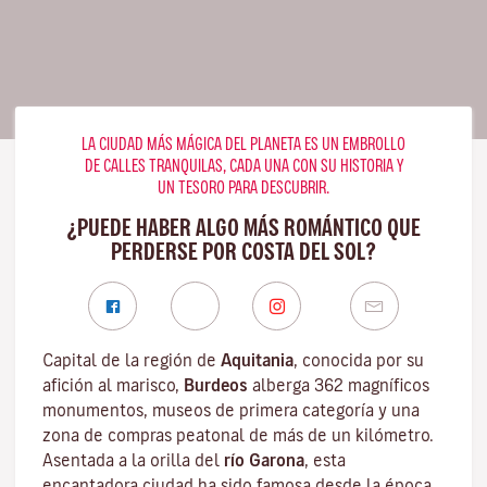
LA CIUDAD MÁS MÁGICA DEL PLANETA ES UN EMBROLLO
DE CALLES TRANQUILAS, CADA UNA CON SU HISTORIA Y
UN TESORO PARA DESCUBRIR.
¿PUEDE HABER ALGO MÁS ROMÁNTICO QUE
PERDERSE POR COSTA DEL SOL?
Capital de la región de
Aquitania
, conocida por su
afición al marisco,
Burdeos
alberga 362 magníficos
monumentos, museos de primera categoría y una
zona de compras peatonal de más de un kilómetro.
Asentada a la orilla del
río Garona
, esta
encantadora ciudad ha sido famosa desde la época