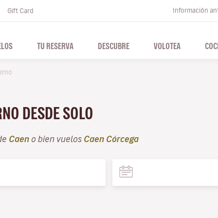
Información ant
Gift Card
ELOS
TU RESERVA
DESCUBRE
VOLOTEA
COC
erno
ERNO DESDE SOLO
de
Caen
o bien vuelos
Caen Córcega