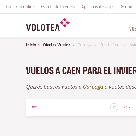
Check-in online
Estado de tu vuelo
Agencias de viajes
Grupos
VU
Inicio
Ofertas Vuelos
Corcega
Vuelta Caen
Invi
VUELOS A CAEN PARA EL INVI
Quizás buscas vuelos a
Córcega
o vuelos des