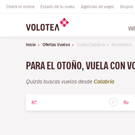
Check-in online
Estado de tu vuelo
Agencias de viajes
Grupos
VU
Inicio
Ofertas Vuelos
Vuelta Calabria
Noviembre
PARA EL OTOÑO, VUELA CON 
Quizás buscas vuelos desde
Calabria