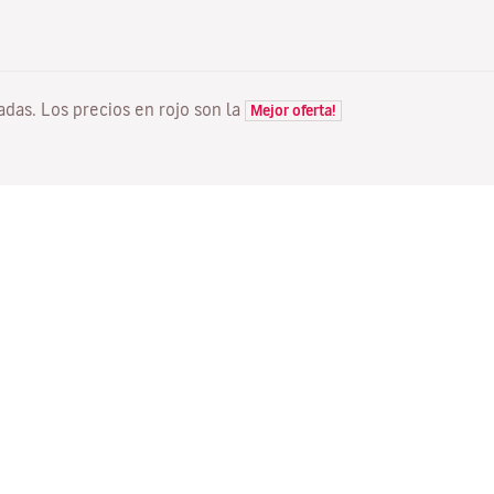
tadas. Los precios en rojo son la
Mejor oferta!
VUELOS
TU RESERVA
D
Ofertas vuelos
Check-in online
Dó
Estado de tu vuelo
Gestionar tu reserva
Vo
Información antes de volar
Reenviar email de
Me
confirmación