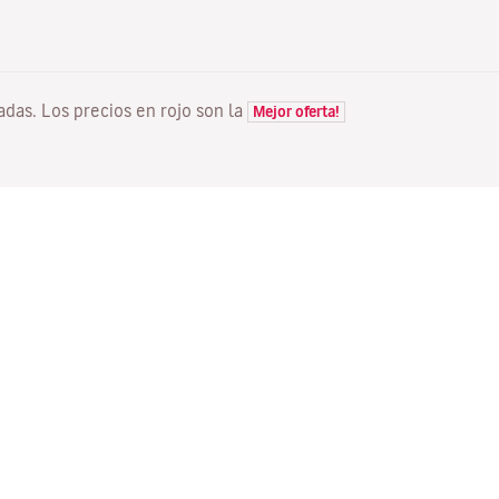
tadas. Los precios en rojo son la
Mejor oferta!
VUELOS
TU RESERVA
D
Ofertas vuelos
Check-in online
Dó
Estado de tu vuelo
Gestionar tu reserva
Vo
Información antes de volar
Reenviar email de
Me
confirmación