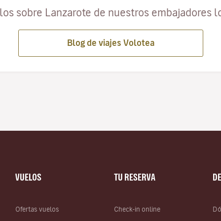
ulos sobre Lanzarote de nuestros embajadores l
Blog de viajes Volotea
VUELOS
TU RESERVA
D
Ofertas vuelos
Check-in online
Dó