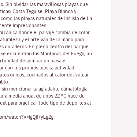
co
. Sin olvidar las maravillosas playas que
ticas:
Costa Teguise
,
Playa Blanca
y
í como las playas naturales de las isla de
La
mente impresionantes.
volcánica donde el paisaje cambia de color
naturaleza y el
arte
van de la mano para
res duraderos. En pleno centro del
parque
, se encuentran las
Montañas del Fuego
, un
ortunidad de admirar un paisaje
r con tus propios ojos la actividad
atos únicos, cocinados al calor del volcán
ablo.
 sin mencionar
la agradable climatología
tura media anual de unos 22 ºC hace de
eal para practicar todo tipo de
deportes al
com/watch?v=IgQjI7yLg2g