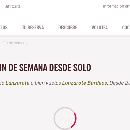
Información ant
Gift Card
ELOS
TU RESERVA
DESCUBRE
VOLOTEA
COC
Fin de semana
FIN DE SEMANA DESDE SOLO
sde
Lanzarote
o bien vuelos
Lanzarote Burdeos
. Desde B