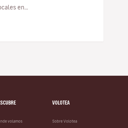
ocales en…
ESCUBRE
VOLOTEA
nde volamos
Sobre Volotea