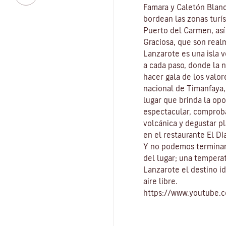
Famara
y
Caletón Blan
bordean las zonas turís
Puerto del Carmen
, as
Graciosa
, que son real
Lanzarote es una isla 
a cada paso, donde la 
hacer gala de los valo
nacional de Timanfaya
lugar que brinda la op
espectacular, comproba
volcánica y degustar pl
en el restaurante El Di
Y no podemos terminar
del lugar
; una tempera
Lanzarote el destino id
aire libre
.
https://www.youtube.