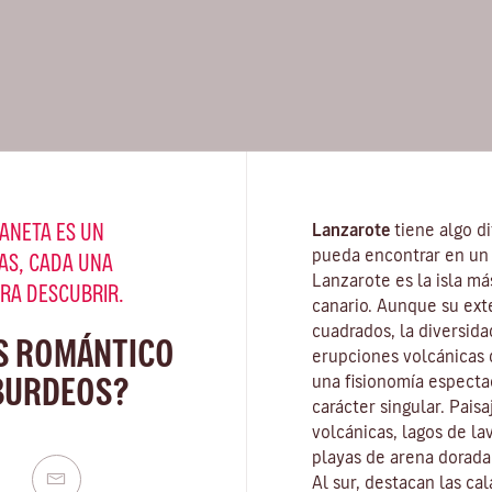
ANETA ES UN
Lanzarote
tiene algo di
pueda encontrar en un 
AS, CADA UNA
Lanzarote es la isla má
ARA DESCUBRIR.
canario. Aunque su ext
cuadrados, la diversida
S ROMÁNTICO
erupciones volcánicas d
BURDEOS?
una fisionomía especta
carácter singular. Pais
volcánicas, lagos de la
playas
de arena dorada 
Al sur, destacan las ca