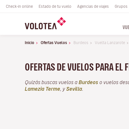
Check-in online
Estado de tu vuelo
Agencias de viajes
Grupos
VU
Inicio
Ofertas Vuelos
Burdeos
Vuelta Lanzarote
OFERTAS DE VUELOS PARA EL 
Quizás buscas vuelos a
Burdeos
o vuelos de
Lamezia Terme
, y
Sevilla
.