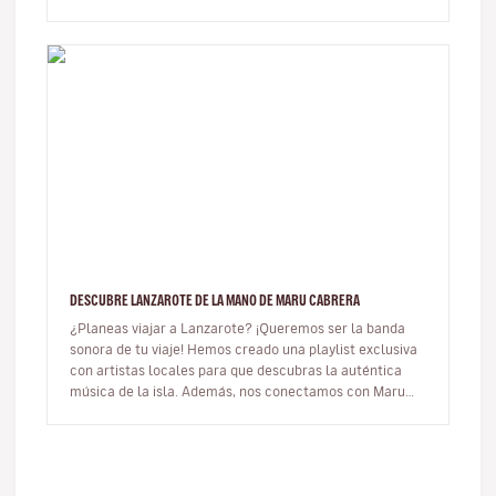
razones para viajar a Cana…
DESCUBRE LANZAROTE DE LA MANO DE MARU CABRERA
¿Planeas viajar a Lanzarote? ¡Queremos ser la banda
sonora de tu viaje! Hemos creado una playlist exclusiva
con artistas locales para que descubras la auténtica
música de la isla. Además, nos conectamos con Maru
Cabrera, una dest…