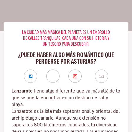
LA CIUDAD MÁS MÁGICA DEL PLANETA ES UN EMBROLLO
DE CALLES TRANQUILAS, CADA UNA CON SU HISTORIA Y
UN TESORO PARA DESCUBRIR.
¿PUEDE HABER ALGO MÁS ROMÁNTICO QUE
PERDERSE POR ASTURIAS?
Lanzarote
tiene algo diferente que va más allá de lo
que se pueda encontrar en un destino de sol y
playa.
Lanzarote es la isla más septentrional y oriental del
archipiélago canario. Aunque su extensión no
supera los 800 kilómetros cuadrados, la diversidad
de sus paisajes no pasa inadvertida. Las erupciones