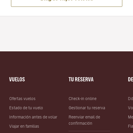
VUELOS
TU RESERVA
D
Ofertas vuelos
Check-in online
Dó
Estado de tu vuelo
Gestionar tu reserva
Vo
Información antes de volar
Reenviar email de
Me
confirmación
Viajar en familias
Fl