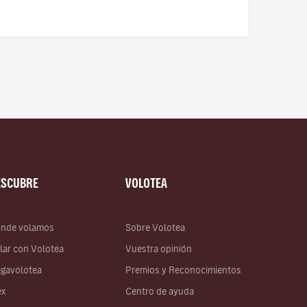
ESCUBRE
VOLOTEA
nde volamos
Sobre Volotea
lar con Volotea
Vuestra opinión
gavolotea
Premios y Reconocimientos
ex
Centro de ayuda