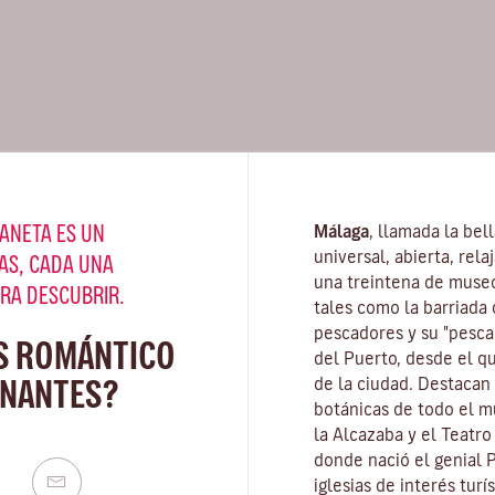
ANETA ES UN
Málaga
, llamada la bel
universal, abierta, rel
AS, CADA UNA
una treintena de muse
ARA DESCUBRIR.
tales como la barriada 
pescadores y su "pescaí
S ROMÁNTICO
del Puerto, desde el q
 NANTES?
de la ciudad. Destacan
botánicas de todo el mu
la Alcazaba y el Teatr
donde nació el genial 
iglesias de interés turí