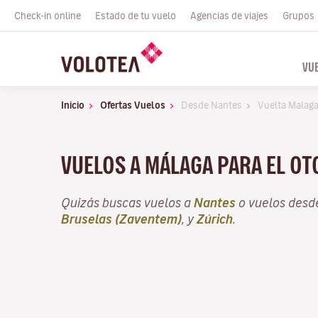
Check-in online
Estado de tu vuelo
Agencias de viajes
Grupos
VU
Inicio
Ofertas Vuelos
Desde Nantes
Vuelta Malag
VUELOS A MÁLAGA PARA EL O
Quizás buscas vuelos a
Nantes
o vuelos des
Bruselas (Zaventem)
, y
Zúrich
.