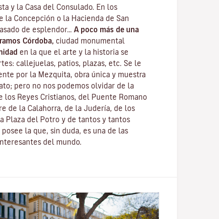
ta y la Casa del Consulado. En los
de la Concepción o la Hacienda de San
pasado de esplendor…
A poco más de una
tramos Córdoba,
ciudad monumental
nidad
en la que el arte y la historia se
es: callejuelas, patios, plazas, etc. Se le
nte por la
Mezquita
, obra única y muestra
fato; pero no nos podemos olvidar de la
e los Reyes Cristianos
, del
Puente Romano
re de la Calahorra
, de la Juderí­a, de los
a Plaza del Potro y de tantos y tantos
posee la que, sin duda, es una de las
interesantes del mundo.