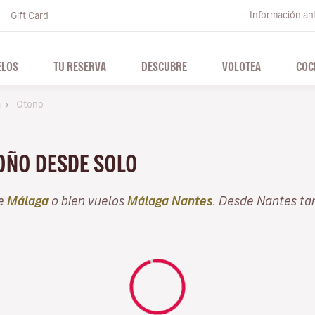
Información ant
Gift Card
ELOS
TU RESERVA
DESCUBRE
VOLOTEA
COC
a
Otono
TOÑO DESDE SOLO
de
Málaga
o bien vuelos
Málaga Nantes
. Desde Nantes ta