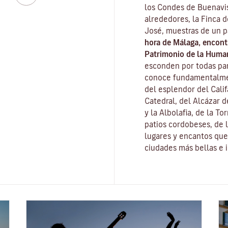
los Condes de Buenavis
alrededores, la Finca 
José, muestras de un 
hora de Málaga, encon
Patrimonio de la Huma
esconden por todas part
conoce fundamentalme
del esplendor del Cali
Catedral, del
Alcázar d
y la
Albolafia
, de la
Tor
patios cordobeses, de l
lugares y encantos que 
ciudades más bellas e 