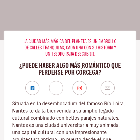
LA CIUDAD MÁS MÁGICA DEL PLANETA ES UN EMBROLLO
DE CALLES TRANQUILAS, CADA UNA CON SU HISTORIA Y
UN TESORO PARA DESCUBRIR.
¿PUEDE HABER ALGO MÁS ROMÁNTICO QUE
PERDERSE POR CÓRCEGA?
Situada en la desembocadura del famoso
Río Loira
,
Nantes
te da la bienvenida a su amplio legado
cultural combinado con bellos parajes naturales.
Nantes es una
ciudad universitaria
muy animada,
una capital cultural con una impresionante
arquitectura antigua, un puerto desde el que