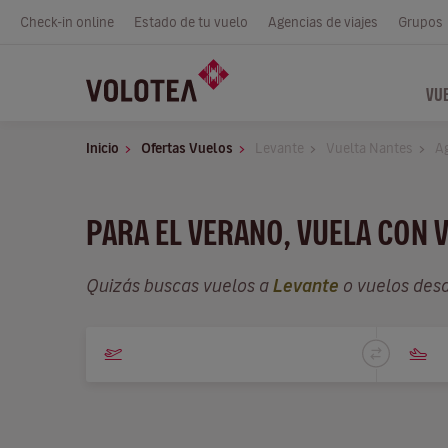
Check-in online
Estado de tu vuelo
Agencias de viajes
Grupos
VU
Inicio
Ofertas Vuelos
Levante
Vuelta Nantes
A
PARA EL VERANO, VUELA CON 
Quizás buscas vuelos a
Levante
o vuelos des