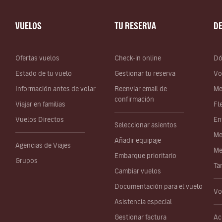
VUELOS
TU RESERVA
D
Ofertas vuelos
Check-in online
Dó
Estado de tu vuelo
Gestionar tu reserva
Vo
Información antes de volar
Reenviar email de
Me
confirmación
Viajar en familias
Fl
Vuelos Directos
En
Seleccionar asientos
Me
Añadir equipaje
Agencias de Viajes
Me
Embarque prioritario
Grupos
Ta
Cambiar vuelos
Documentación para el vuelo
Vo
Asistencia especial
Gestionar factura
Ac