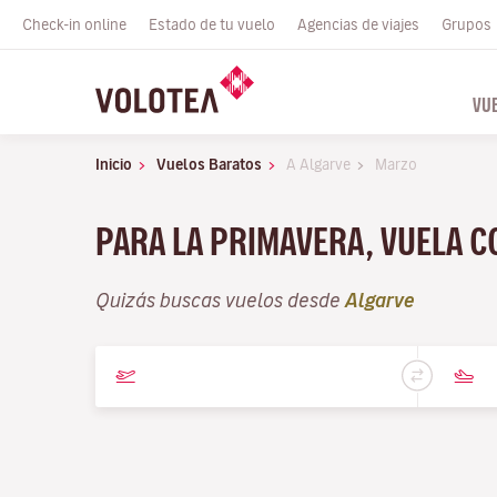
Check-in online
Estado de tu vuelo
Agencias de viajes
Grupos
VU
Inicio
Vuelos Baratos
A Algarve
Marzo
PARA LA PRIMAVERA, VUELA 
Quizás buscas vuelos desde
Algarve