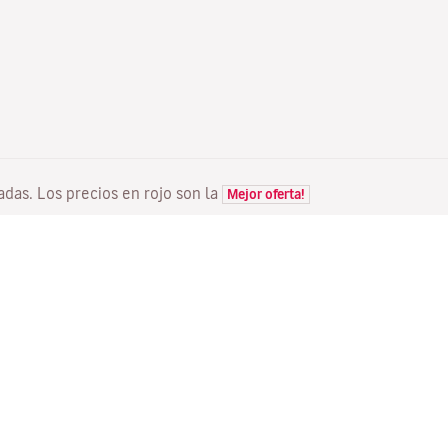
tadas. Los precios en rojo son la
Mejor oferta!
VUELOS
TU RESERVA
D