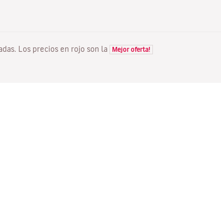
tadas. Los precios en rojo son la
Mejor oferta!
VUELOS
TU RESERVA
D
Ofertas vuelos
Check-in online
Dó
Estado de tu vuelo
Gestionar tu reserva
Vo
Información antes de volar
Reenviar email de
Me
confirmación