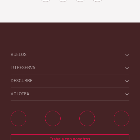
VUELOS
TU RESERVA
DESCUBRE
VOLOTEA
Trabaja con nosotros