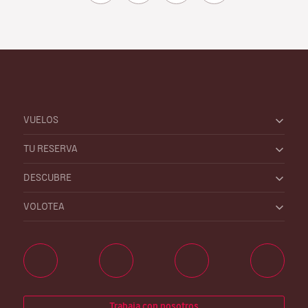
VUELOS
TU RESERVA
DESCUBRE
VOLOTEA
Trabaja con nosotros