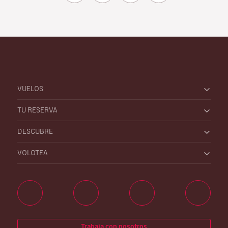
VUELOS
TU RESERVA
DESCUBRE
VOLOTEA
Trabaja con nosotros