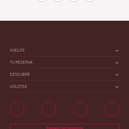
VUELOS
TU RESERVA
DESCUBRE
VOLOTEA
Trabaja con nosotros