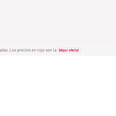
tadas. Los precios en rojo son la
Mejor oferta!
VUELOS
TU RESERVA
D