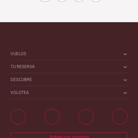
VUELOS
TU RESERVA
DESCUBRE
VOLOTEA
Trabaja con nosotros