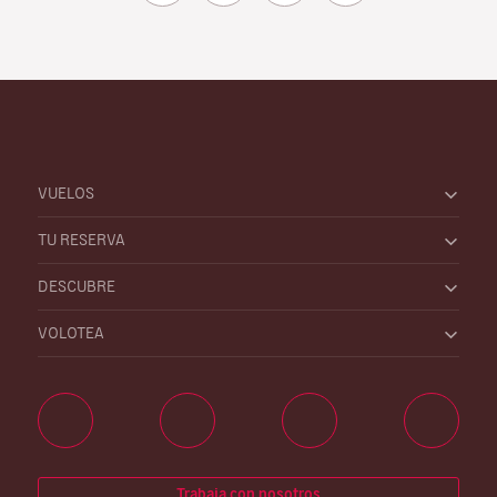
VUELOS
TU RESERVA
DESCUBRE
VOLOTEA
Trabaja con nosotros