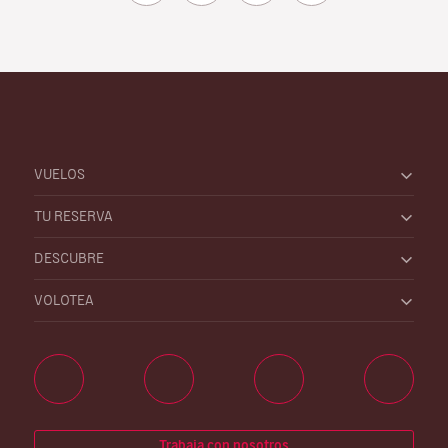
VUELOS
TU RESERVA
DESCUBRE
VOLOTEA
Trabaja con nosotros