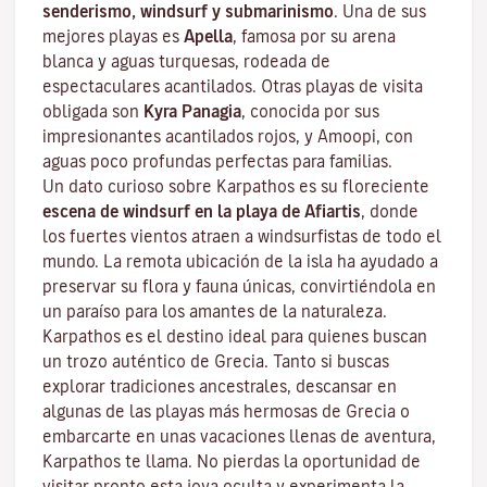
senderismo, windsurf y submarinismo
. Una de sus
mejores playas es
Apella
, famosa por su arena
blanca y aguas turquesas, rodeada de
espectaculares acantilados. Otras playas de visita
obligada son
Kyra Panagia
, conocida por sus
impresionantes acantilados rojos, y Amoopi, con
aguas poco profundas perfectas para familias.
Un dato curioso sobre Karpathos es su floreciente
escena de windsurf en la playa de Afiartis
, donde
los fuertes vientos atraen a windsurfistas de todo el
mundo. La remota ubicación de la isla ha ayudado a
preservar su flora y fauna únicas, convirtiéndola en
un paraíso para los amantes de la naturaleza.
Karpathos es el destino ideal para quienes buscan
un trozo auténtico de Grecia. Tanto si buscas
explorar tradiciones ancestrales, descansar en
algunas de las playas más hermosas de Grecia o
embarcarte en unas vacaciones llenas de aventura,
Karpathos te llama. No pierdas la oportunidad de
visitar pronto esta joya oculta y experimenta la