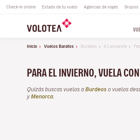
Check-in online
Estado de tu vuelo
Agencias de viajes
Grupos
VU
Inicio
Vuelos Baratos
Burdeos
A Lanzarote
Fe
PARA EL INVIERNO, VUELA CO
Quizás buscas vuelos a
Burdeos
o vuelos de
y
Menorca
.