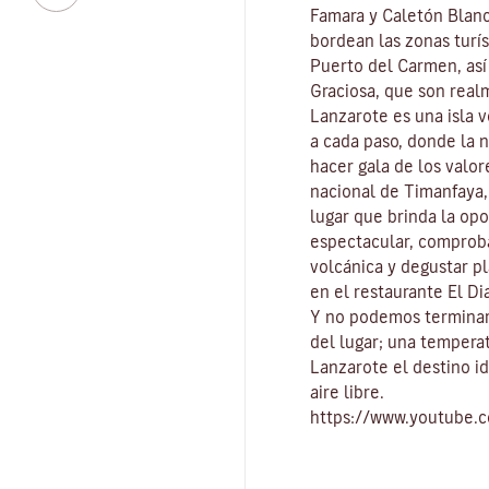
Famara
y
Caletón Blan
bordean las zonas turís
Puerto del Carmen
, as
Graciosa
, que son real
Lanzarote es una isla 
a cada paso, donde la 
hacer gala de los valo
nacional de Timanfaya
lugar que brinda la op
espectacular, comproba
volcánica y degustar pl
en el restaurante El Di
Y no podemos terminar
del lugar
; una tempera
Lanzarote el destino id
aire libre
.
https://www.youtube.