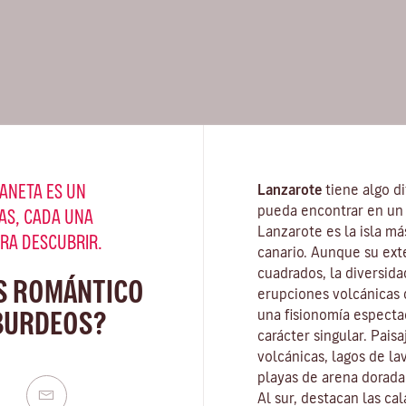
ANETA ES UN
Lanzarote
tiene algo di
pueda encontrar en un 
AS, CADA UNA
Lanzarote es la isla má
ARA DESCUBRIR.
canario. Aunque su ext
cuadrados, la diversida
S ROMÁNTICO
erupciones volcánicas d
BURDEOS?
una fisionomía especta
carácter singular. Pais
volcánicas, lagos de la
playas
de arena dorada 
Al sur, destacan las ca