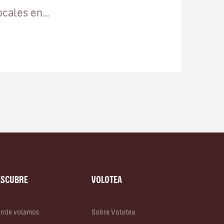
ocales en…
ESCUBRE
VOLOTEA
nde volamos
Sobre Volotea