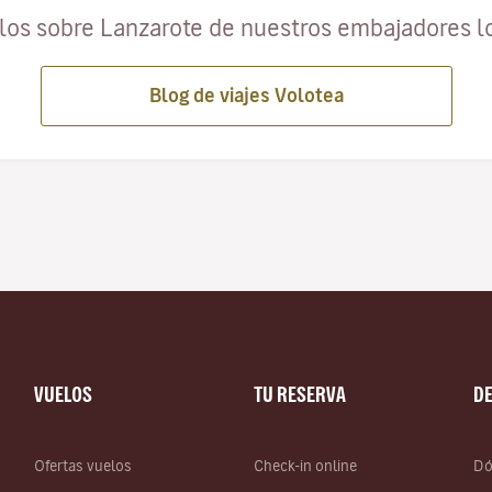
ulos sobre Lanzarote de nuestros embajadores l
Blog de viajes Volotea
VUELOS
TU RESERVA
D
Ofertas vuelos
Check-in online
Dó