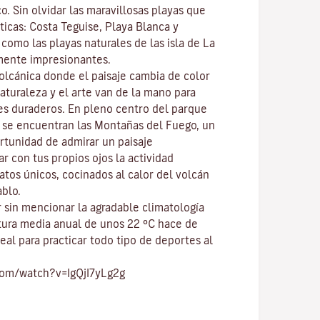
co
. Sin olvidar las maravillosas playas que
ticas:
Costa Teguise
,
Playa Blanca
y
í como las playas naturales de las isla de
La
mente impresionantes.
volcánica donde el paisaje cambia de color
naturaleza y el
arte
van de la mano para
res duraderos. En pleno centro del
parque
, se encuentran las
Montañas del Fuego
, un
ortunidad de admirar un paisaje
r con tus propios ojos la actividad
atos únicos, cocinados al calor del volcán
ablo.
 sin mencionar
la agradable climatología
tura media anual de unos 22 ºC hace de
eal para practicar todo tipo de
deportes al
com/watch?v=IgQjI7yLg2g