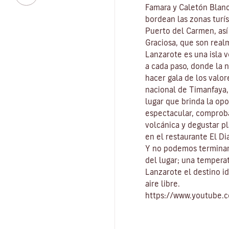
Famara
y
Caletón Blan
bordean las zonas turís
Puerto del Carmen
, as
Graciosa
, que son real
Lanzarote es una isla 
a cada paso, donde la 
hacer gala de los valo
nacional de Timanfaya
lugar que brinda la op
espectacular, comproba
volcánica y degustar pl
en el restaurante El Di
Y no podemos terminar
del lugar
; una tempera
Lanzarote el destino id
aire libre
.
https://www.youtube.