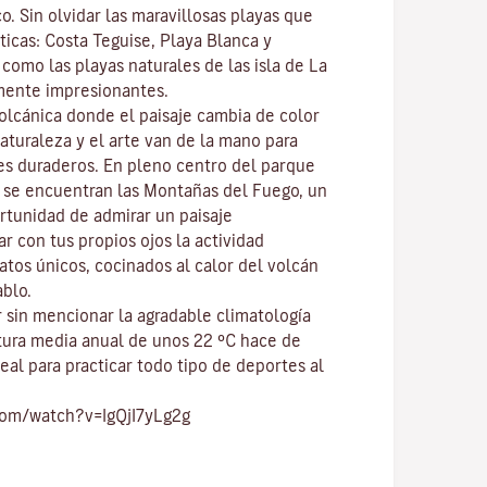
co
. Sin olvidar las maravillosas playas que
ticas:
Costa Teguise
,
Playa Blanca
y
í como las playas naturales de las isla de
La
mente impresionantes.
volcánica donde el paisaje cambia de color
naturaleza y el
arte
van de la mano para
res duraderos. En pleno centro del
parque
, se encuentran las
Montañas del Fuego
, un
ortunidad de admirar un paisaje
r con tus propios ojos la actividad
atos únicos, cocinados al calor del volcán
ablo.
 sin mencionar
la agradable climatología
tura media anual de unos 22 ºC hace de
eal para practicar todo tipo de
deportes al
com/watch?v=IgQjI7yLg2g