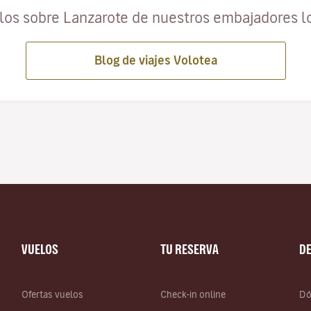
ulos sobre Lanzarote de nuestros embajadores l
Blog de viajes Volotea
VUELOS
TU RESERVA
D
Ofertas vuelos
Check-in online
Dó