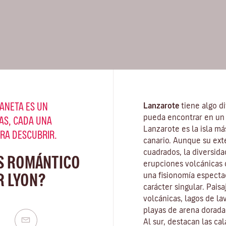
ANETA ES UN
Lanzarote
tiene algo di
pueda encontrar en un 
AS, CADA UNA
Lanzarote es la isla má
ARA DESCUBRIR.
canario. Aunque su ext
cuadrados, la diversida
S ROMÁNTICO
erupciones volcánicas d
R LYON?
una fisionomía especta
carácter singular. Pais
volcánicas, lagos de la
playas
de arena dorada 
Al sur, destacan las ca