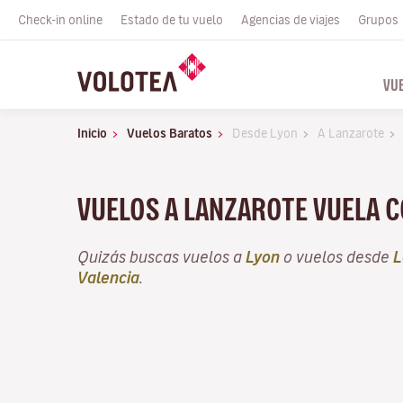
Check-in online
Estado de tu vuelo
Agencias de viajes
Grupos
VU
Inicio
Vuelos Baratos
Desde Lyon
A Lanzarote
VUELOS A LANZAROTE VUELA 
Quizás buscas vuelos a
Lyon
o vuelos desde
L
Valencia
.