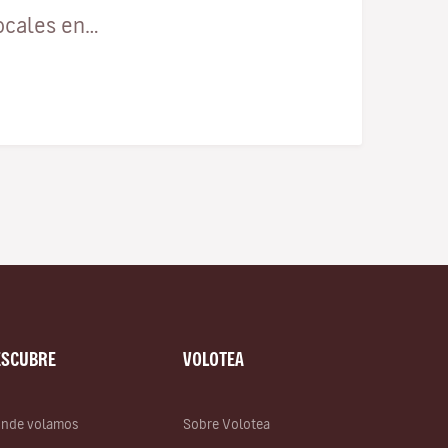
ocales en…
ESCUBRE
VOLOTEA
nde volamos
Sobre Volotea