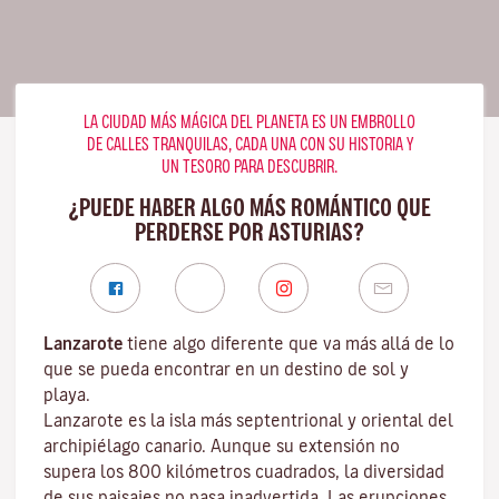
LA CIUDAD MÁS MÁGICA DEL PLANETA ES UN EMBROLLO
DE CALLES TRANQUILAS, CADA UNA CON SU HISTORIA Y
UN TESORO PARA DESCUBRIR.
¿PUEDE HABER ALGO MÁS ROMÁNTICO QUE
PERDERSE POR ASTURIAS?
Lanzarote
tiene algo diferente que va más allá de lo
que se pueda encontrar en un destino de sol y
playa.
Lanzarote es la isla más septentrional y oriental del
archipiélago canario. Aunque su extensión no
supera los 800 kilómetros cuadrados, la diversidad
de sus paisajes no pasa inadvertida. Las erupciones