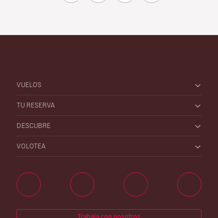
VUELOS
TU RESERVA
DESCUBRE
VOLOTEA
Trabaja con nosotros