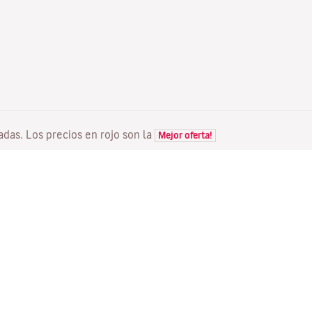
tadas. Los precios en rojo son la
Mejor oferta!
VUELOS
TU RESERVA
D