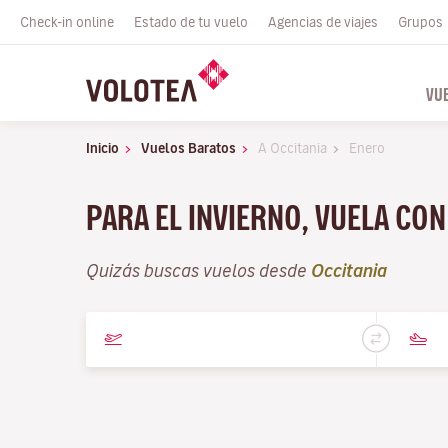
Check-in online
Estado de tu vuelo
Agencias de viajes
Grupos
VU
Inicio
Vuelos Baratos
A Occitania
Enero
PARA EL INVIERNO, VUELA CO
Quizás buscas vuelos desde
Occitania