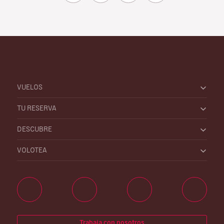
VUELOS
TU RESERVA
DESCUBRE
VOLOTEA
Trabaja con nosotros