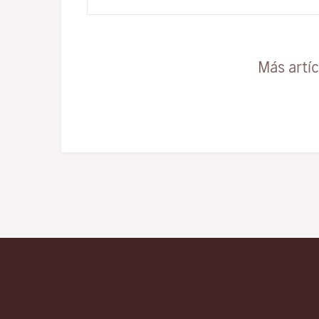
realizarse fácilmente con niños. Aquí te…
Más artí