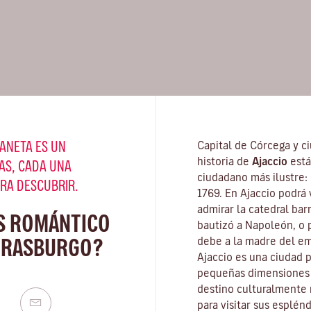
ANETA ES UN
Capital de Córcega y ci
historia de
Ajaccio
está
AS, CADA UNA
ciudadano más ilustre:
ARA DESCUBRIR.
1769. En Ajaccio podrá v
admirar la catedral ba
S ROMÁNTICO
bautizó a Napoleón, o 
TRASBURGO?
debe a la madre del em
Ajaccio es una ciudad p
pequeñas dimensiones d
destino culturalmente
para visitar sus esplén