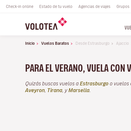
Check-in online
Estado de tu vuelo
Agencias de viajes
Grupos
VU
Inicio
Vuelos Baratos
Desde Estrasburgo
Ajaccio
PARA EL VERANO, VUELA CON 
Quizás buscas vuelos a
Estrasburgo
o vuelos
Aveyron
,
Tirana
, y
Marsella
.