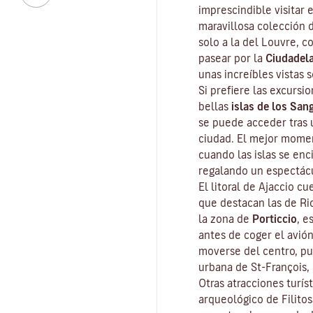
imprescindible visitar 
maravillosa colección d
solo a la del Louvre, co
pasear por la
Ciudadel
unas increíbles vistas s
Si prefiere las excursio
bellas
islas de los San
se puede acceder tras 
ciudad. El mejor moment
cuando las islas se enc
regalando un espectácu
El litoral de Ajaccio c
que destacan las de Ri
la zona de
Porticcio
, e
antes de coger el avión
moverse del centro, pu
urbana de St-François, 
Otras atracciones turíst
arqueológico de
Filito