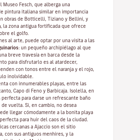
el
Museo Fesch
, que alberga una
e pintura italiana similar en importancia
n obras de Botticelli, Tiziano y Bellini, y
a
, la zona antigua fortificada que ofrece
obre el golfo.
nes al arte, puede optar por una visita a las
guinarios
: un pequeño archipiélago al que
una breve travesía en barca desde la
o para disfrutarlo es al atardecer,
ienden con tonos entre el naranja y el rojo,
lo inolvidable.
uenta con innumerables playas, entre las
canto, Capo di Feno y Barbicaja
.
Isolella
, en
s perfecta para darse un refrescante baño
 de vuelta. Si, en cambio, no desea
ede llegar cómodamente a la bonita playa
perfecta para huir del caos de la ciudad.
icas cercanas a Ajaccio son el sitio
sa
, con sus antiguos menhires, y la