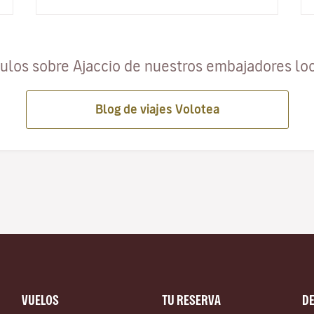
el mar forma parte de la vida cot…
culos sobre Ajaccio de nuestros embajadores lo
Blog de viajes Volotea
VUELOS
TU RESERVA
D