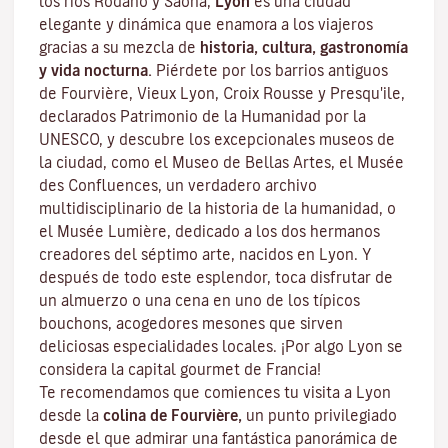
los ríos Ródano y Saona,
Lyon
es una ciudad
elegante y dinámica que enamora a los viajeros
gracias a su mezcla de
historia, cultura, gastronomía
y vida nocturna.
Piérdete por los barrios antiguos
de Fourvière, Vieux Lyon, Croix Rousse y Presqu'ile,
declarados Patrimonio de la Humanidad por la
UNESCO, y descubre los
excepcionales museos de
la ciudad
, como el Museo de Bellas Artes, el Musée
des Confluences, un verdadero archivo
multidisciplinario de la historia de la humanidad, o
el Musée Lumière, dedicado a los dos hermanos
creadores del séptimo arte, nacidos en Lyon. Y
después de todo este esplendor, toca disfrutar de
un almuerzo o una cena en uno de los típicos
bouchons
, acogedores mesones que sirven
deliciosas especialidades locales. ¡Por algo Lyon se
considera la capital
gourmet
de Francia!
Te recomendamos que comiences tu visita a Lyon
desde la
colina de Fourvière,
un punto privilegiado
desde el que admirar una fantástica panorámica de