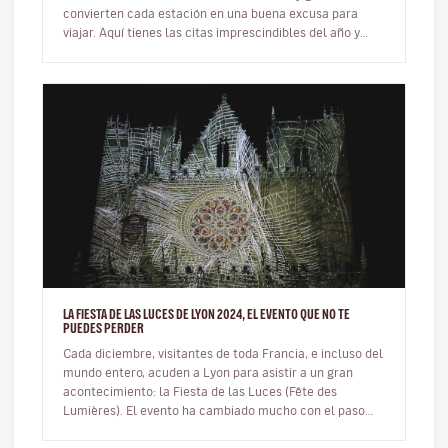
convierten cada estación en una buena excusa para
viajar. Aquí tienes las citas imprescindibles del año y
cómo integrar…
LA FIESTA DE LAS LUCES DE LYON 2024, EL EVENTO QUE NO TE
PUEDES PERDER
Cada diciembre, visitantes de toda Francia, e incluso del
mundo entero, acuden a Lyon para asistir a un gran
acontecimiento: la Fiesta de las Luces (Fête des
Lumières). El evento ha cambiado mucho con el paso
del tiempo y, aunque…