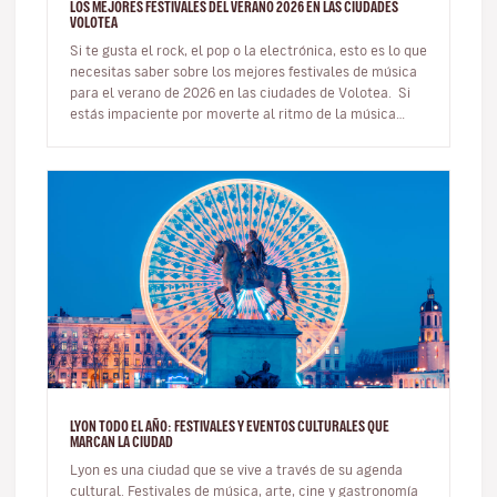
LOS MEJORES FESTIVALES DEL VERANO 2026 EN LAS CIUDADES
VOLOTEA
Si te gusta el rock, el pop o la electrónica, esto es lo que
necesitas saber sobre los mejores festivales de música
para el verano de 2026 en las ciudades de Volotea. Si
estás impaciente por moverte al ritmo de la música…
LYON TODO EL AÑO: FESTIVALES Y EVENTOS CULTURALES QUE
MARCAN LA CIUDAD
Lyon es una ciudad que se vive a través de su agenda
cultural. Festivales de música, arte, cine y gastronomía