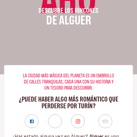
DESCUBRE LOS RINCONES
DE ALGUER
LA CIUDAD MÁS MÁGICA DEL PLANETA ES UN EMBROLLO
DE CALLES TRANQUILAS, CADA UNA CON SU HISTORIA Y
UN TESORO PARA DESCUBRIR.
¿PUEDE HABER ALGO MÁS ROMÁNTICO QUE
PERDERSE POR TURÍN?
¿Has estado alguna vez en Alguer?
Alguer
es uno