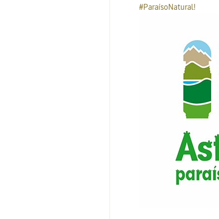
#ParaísoNatural!