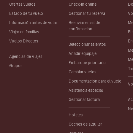
Ofertas vuelos
Check-in online
Dó
Estado de tu vuelo
Gestionar tu reserva
Vo
Información antes de volar
Reenviar email de
Me
confirmación
Viajar en familias
Fl
Vuelos Directos
En
Seleccionar asientos
Me
Añadir equipaje
Agencias de Viajes
Me
Embarque prioritario
Grupos
Ta
Cambiar vuelos
Documentación para el vuelo
Vo
Asistencia especial
Gestionar factura
Ac
Ne
Hoteles
Coches de alquiler