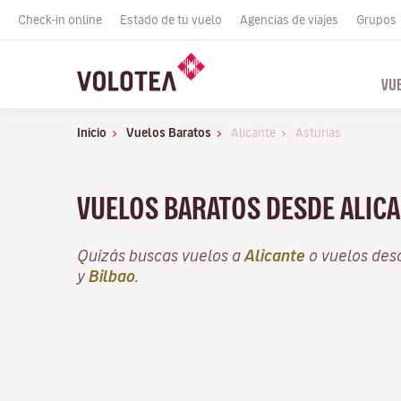
Check-in online
Estado de tu vuelo
Agencias de viajes
Grupos
VU
Inicio
Vuelos Baratos
Alicante
Asturias
VUELOS BARATOS DESDE ALICA
Quizás buscas vuelos a
Alicante
o vuelos de
y
Bilbao
.