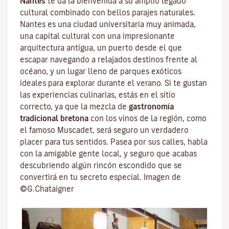
Nantes
te da la bienvenida a su amplio legado
cultural combinado con bellos parajes naturales.
Nantes es una
ciudad universitaria
muy animada,
una capital cultural con una impresionante
arquitectura antigua, un puerto desde el que
escapar navegando a relajados destinos frente al
océano, y un lugar lleno de parques exóticos
ideales para explorar durante el verano. Si te gustan
las experiencias culinarias, estás en el sitio
correcto, ya que la mezcla de
gastronomía
tradicional bretona
con los vinos de la región, como
el famoso
Muscadet
, será seguro un verdadero
placer para tus sentidos. Pasea por sus calles, habla
con la amigable gente local, y seguro que acabas
descubriendo algún rincón escondido que se
convertirá en tu secreto especial. Imagen de
©G.Chataigner