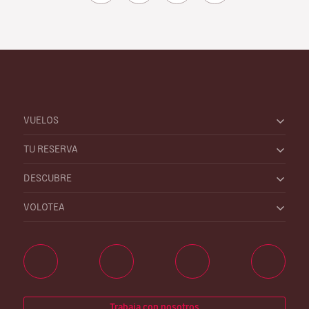
VUELOS
TU RESERVA
DESCUBRE
VOLOTEA
Trabaja con nosotros