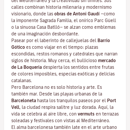
del Mediterráneo y la creatividad sin límites. Sus
calles combinan historia milenaria y modernismo
visionario, donde las
obras de Antoni Gaudí
—como
la imponente Sagrada Familia, el onírico Parc Güell
o la sinuosa Casa Batlló— se alzan como emblemas
de una imaginación desbordante.
Pasear por el laberinto de callejuelas del
Barrio
Gótico
es como viajar en el tiempo: plazas
escondidas, restos romanos y catedrales que narran
siglos de historia. Muy cerca, el bullicioso
mercado
de La Boqueria
despierta los sentidos entre frutas
de colores imposibles, especias exóticas y delicias
catalanas.
Pero Barcelona no es solo historia y arte. Es
también mar. Desde las playas urbanas de la
Barceloneta
hasta los tranquilos paseos por el
Port
Vell
, la ciudad respira salitre y luz dorada. Aquí, la
vida se celebra al aire libre, con
vermuts
en terrazas
soleadas y festivales con vistas al Mediterráneo.
El alma barcelonesa también late en el arte urbano