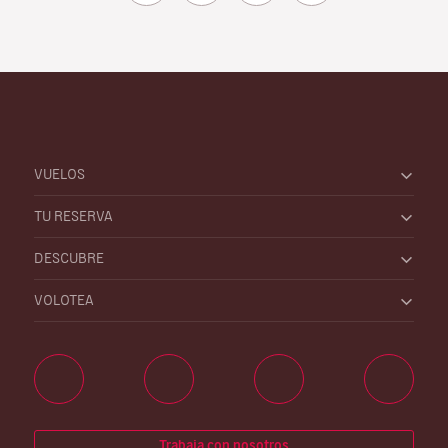
VUELOS
TU RESERVA
DESCUBRE
VOLOTEA
Trabaja con nosotros