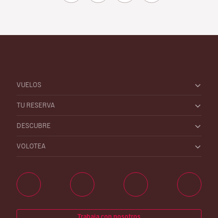
VUELOS
TU RESERVA
DESCUBRE
VOLOTEA
Trabaja con nosotros