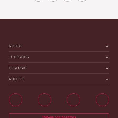
VUELOS
TU RESERVA
DESCUBRE
VOLOTEA
Trabaja con nosotros