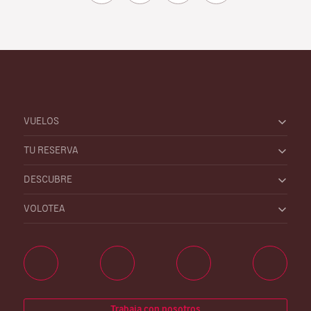
VUELOS
TU RESERVA
DESCUBRE
VOLOTEA
Trabaja con nosotros