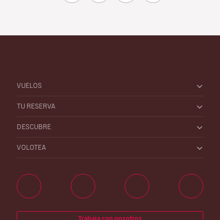
VUELOS
TU RESERVA
DESCUBRE
VOLOTEA
Trabaja con nosotros