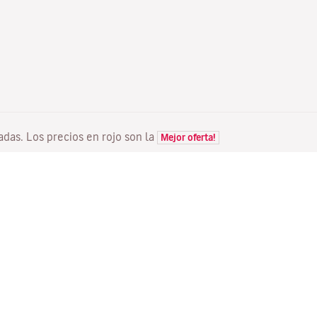
tadas. Los precios en rojo son la
Mejor oferta!
VUELOS
TU RESERVA
D