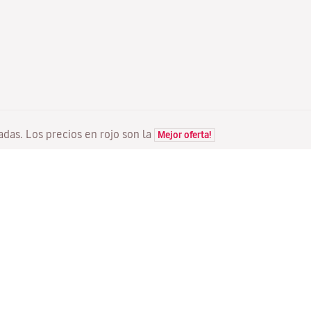
tadas. Los precios en rojo son la
Mejor oferta!
VUELOS
TU RESERVA
D